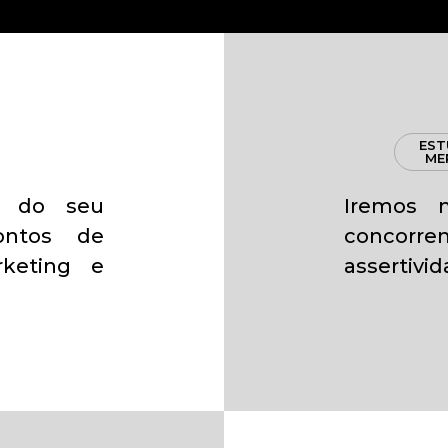
EST
ME
o do seu
Iremos 
ontos de
concorr
keting e
assertivi