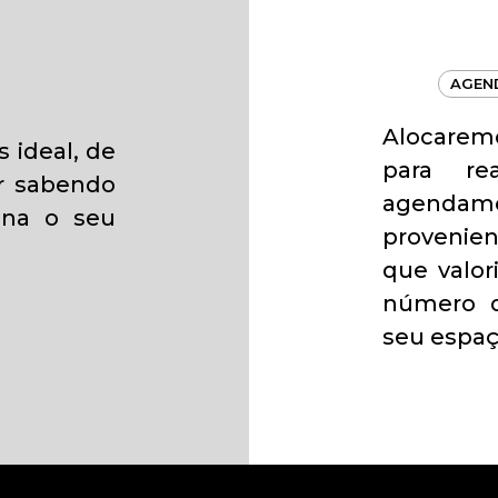
AGEN
Alocare
s ideal, de
para re
ar sabendo
agenda
na o seu
provenien
que valo
número 
seu espaç