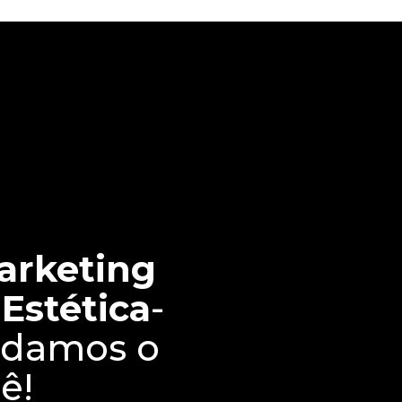
arketing
 Estética
-
ndamos o
ê!