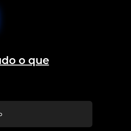
udo o que
o