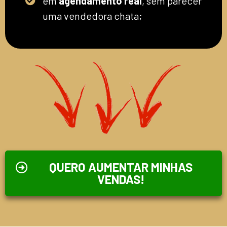
em
agendamento real
, sem parecer
uma vendedora chata;
QUERO AUMENTAR MINHAS
VENDAS!